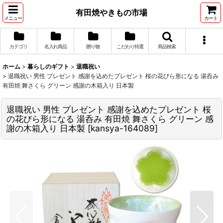
有田焼やきもの市場
メニュー
カート
カテゴリ
名入れ商品
贈り物
こだわり特選
商品検索
ホーム
>
暮らしのギフト
>
退職祝い
>
退職祝い 男性 プレゼント 感謝を込めたプレゼント 桜の花びら形になる 湯呑み
有田焼 舞さくら グリーン 感謝の木箱入り 日本製
退職祝い 男性 プレゼント 感謝を込めたプレゼント 桜
の花びら形になる 湯呑み 有田焼 舞さくら グリーン 感
謝の木箱入り 日本製
[
kansya-164089
]