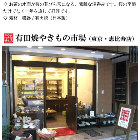
◇ お茶の水面が桜の花びら形になる、素敵な湯呑みです。桜の季節
だけでなく一年を通して好評です。
◇ 素材：磁器 / 有田焼（日本製）