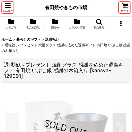
有田焼やきもの市場
メニュー
カート
カテゴリ
名入れ商品
贈り物
こだわり特選
商品検索
ホーム
>
暮らしのギフト
>
退職祝い
>
退職祝い プレゼント 焼酎グラス 感謝を込めた退職ギフト 有田焼 いぶし銀 感謝
の木箱入り
退職祝い プレゼント 焼酎グラス 感謝を込めた退職ギ
フト 有田焼 いぶし銀 感謝の木箱入り
[
kansya-
129091
]