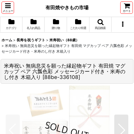
有田焼やきもの市場
メニュー
カート
カテゴリ
名入れ商品
贈り物
こだわり特選
商品検索
ホーム
>
長寿を祝うギフト
>
米寿祝い（88歳）
>
米寿祝い 無病息災を願った縁起物ギフト 有田焼 マグカップ ペア 六瓢色彩 メッ
セージカード付き・米寿のし付き 木箱入り
米寿祝い 無病息災を願った縁起物ギフト 有田焼 マグ
カップ ペア 六瓢色彩 メッセージカード付き・米寿の
し付き 木箱入り
[
88be-336108
]