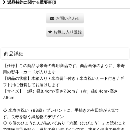
返品特約に関する重要事項
お問い合わせ
お気に入り登録
商品詳細
【仕様】この商品は米寿の専用商品です。商品画像のように、米寿
用の熨斗・カードが入ります
【納品の状態】木箱入り / 米寿熨斗付き / 米寿祝いカード付き / ギ
フト用に包装してお届けします
【サイズ】 （緑）径8.4cm×高さ7.8cm / （赤）径8.4cm×高さ
7.8cm
◇ 米寿お祝い（88歳）プレゼントに、手描きの有田焼が人気で
す。長寿を願う縁起物のデザイン
◇ ６個のひょうたんが描いてあり「六瓢（むびょう）」と読むこと
で無病息災を願う、縁起の良いデザインです。末永く健康で長生き