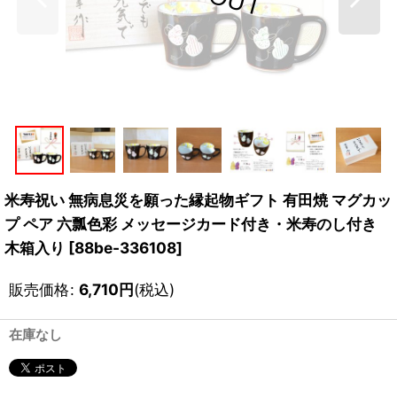
米寿祝い 無病息災を願った縁起物ギフト 有田焼 マグカッ
プ ペア 六瓢色彩 メッセージカード付き・米寿のし付き
木箱入り
[
88be-336108
]
販売価格
:
6,710
円
(税込)
在庫なし