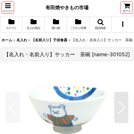
有田焼やきもの市場
メニュー
カート
カテゴリ
名入れ商品
贈り物
こだわり特選
商品検索
ホーム
>
名入れ
>
【名前入り】子供食器
>
【名入れ・名前入り】サッカー 茶碗
【名入れ・名前入り】サッカー 茶碗
[
name-301052
]