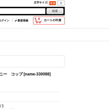
文字サイズ
:
0
カートの中身
ログイン
新規登録
ニー コップ
[
name-330088
]
て】