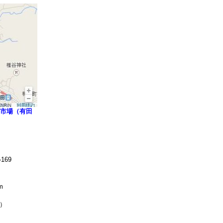
市場（有田
169
m
無休）