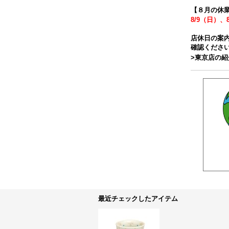
【８月の休
8/9（日）、
店休日の案
確認くださ
>東京店の
最近チェックしたアイテム