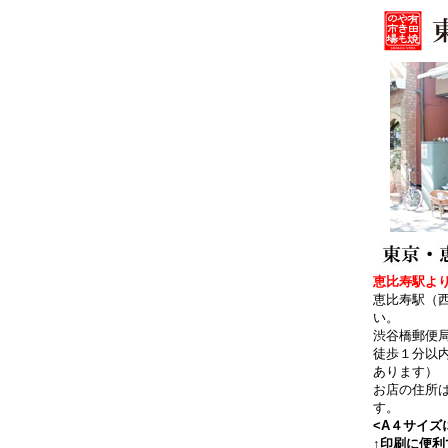
恵比寿駅より
恵比寿駅（
い。
渋谷橋郵便
徒歩１分以
あります）
お店の住所
す。
<A４サイズ
↑印刷に便利