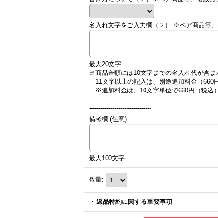
名入れ文字をご入力欄（２） ※ペア商品等
最大20文字
※商品金額には10文字までの名入れ代が含ま
11文字以上の記入は、別途追加料金（660
※追加料金は、10文字単位で660円（税
--------------------------------
備考欄
(任意)
:
最大100文字
数量
:
返品特約に関する重要事項