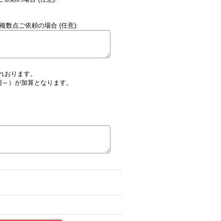
、複数点ご依頼の場合
(任意)
:
れおります。
円～）が加算となります。
込）