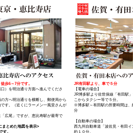
徒歩6～7分です。
JR有田駅より、車で５分
西口）を明治通り方面へ進んでくださ
【電車の場合】
JR博多駅より佐世保線「有田駅
局の方へ明治通りを横断し、郵便局から
こからタクシー等で５分。
内です。（近くにラーメン一風堂さんが
※博多駅～有田駅の所要時間は、
分
は「広尾」ですが、恵比寿駅が最寄で
【自動車の場合】
にまとめた地図を表示>
西九州自動車道「波佐見・有田イ
です。
約１０分。