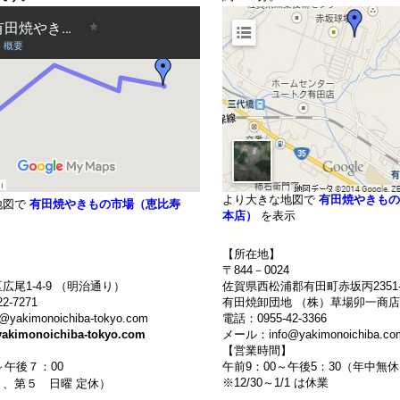
より大きな地図で
有田焼やきもの
地図で
有田焼やきもの市場（恵比寿
本店）
を表示
【所在地】
〒844－0024
広尾1-4-9 （明治通り）
佐賀県西松浦郡有田町赤坂丙2351-
2-7271
有田焼卸団地 （株）草場卯一商店
akimonoichiba-tokyo.com
電話：0955-42-3366
yakimonoichiba-tokyo.com
メール：info@yakimonoichiba.co
】
【営業時間】
～午後７：00
午前9：00～午後5：30（年中
※12/30～1/1 は休業
、第５ 日曜 定休）