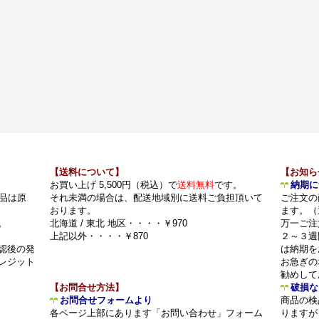
【送料について】
【お知ら
お買い上げ 5,500円（税込）で
送料無料
です。
納期に
品は原
それ未満の場合は、配送地域別に送料ご負担頂いて
ご注文の
おります。
ます。（
。
北海道 / 東北 地区・・・・￥970
万一ご注
上記以外・・・・￥870
２～３週
認後の発
は納期を
レジット
お急ぎの
勧めして
【お問合せ方法】
破損な
お問合せフォームより
商品の検
各ページ上部にあります「お問い合わせ」フォーム
りますが