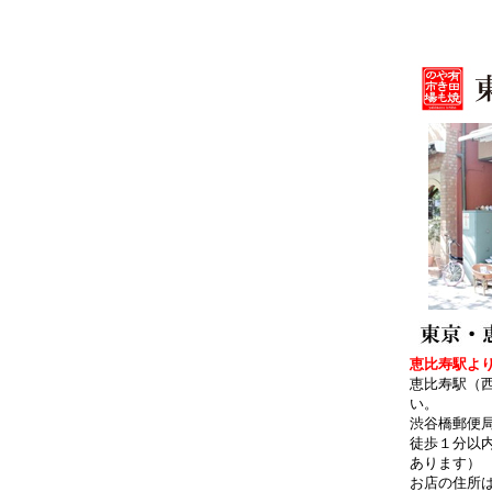
恵比寿駅より
恵比寿駅（
い。
渋谷橋郵便
徒歩１分以
あります）
お店の住所