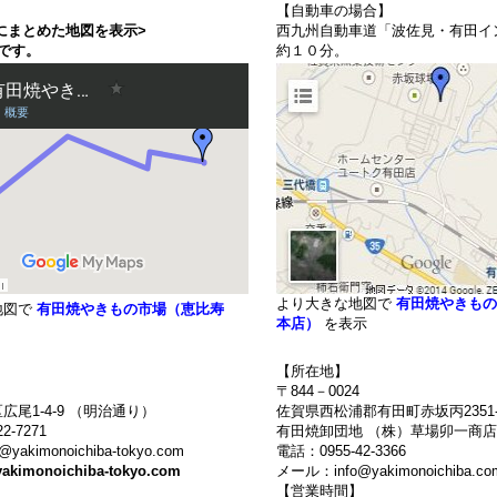
【自動車の場合】
にまとめた地図を表示>
西九州自動車道「波佐見・有田イ
です。
約１０分。
より大きな地図で
有田焼やきもの
地図で
有田焼やきもの市場（恵比寿
本店）
を表示
【所在地】
〒844－0024
広尾1-4-9 （明治通り）
佐賀県西松浦郡有田町赤坂丙2351-
2-7271
有田焼卸団地 （株）草場卯一商店
akimonoichiba-tokyo.com
電話：0955-42-3366
yakimonoichiba-tokyo.com
メール：info@yakimonoichiba.co
】
【営業時間】