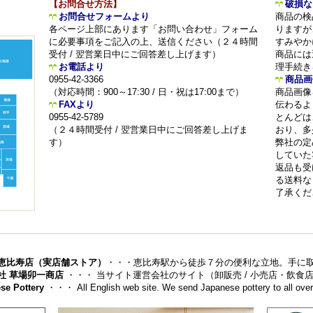
【お問合せ方法】
破損な
お問合せフォームより
商品の検
各ページ上部にあります「お問い合わせ」フォーム
りますが
に必要事項をご記入の上、送信ください（２４時間
すみやか
受付 / 翌営業日中にご回答差し上げます）
商品には
お電話より
理手続き
0955-42-3366
商品画
（対応時間：900～17:30 / 日・祝は17:00まで）
商品画像
FAXより
伝わるよ
0955-42-5789
とんどは
（２４時間受付 / 翌営業日中にご回答差し上げま
おり、多
す）
弊社の定
していた
返品も受
る送料な
了承くだ
恵比寿店（実店舗ストア）
・・・恵比寿駅から徒歩７分の便利な立地。手に
社 草場卯一商店
・・・ 当サイト運営会社のサイト（卸販売 / 小売店・飲
se Pottery
・・・ All English web site. We send Japanese pottery to all over 