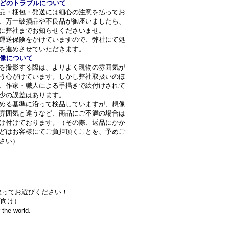
どのトラブルについて
品・梱包・発送には細心の注意を払ってお
、万一破損品や不良品が御座いましたら、
に弊社までお知らせくださいませ。
運送保険をかけていますので、弊社にて処
を進めさせていただきます。
像について
を撮影する際は、よりよく現物の雰囲気が
う心がけています。しかし弊社取扱いのほ
、作家・職人による手描きで絵付けされて
少の誤差はあります。
める基準に沿って検品していますが、想像
雰囲気と違うなど、商品にご不満の場合は
け付けております。（その際、返品にかか
どはお客様にてご負担頂くことを、予めご
さい）
取ってお選びください！
食店向け）
the world.