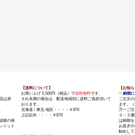
【送料について】
【お知ら
お買い上げ 5,500円（税込）で
送料無料
です。
納期に
品は原
それ未満の場合は、配送地域別に送料ご負担頂いて
ご注文の
おります。
ます。（
。
北海道 / 東北 地区・・・・￥970
万一ご注
上記以外・・・・￥870
２～３週
認後の発
は納期を
レジット
お急ぎの
勧めして