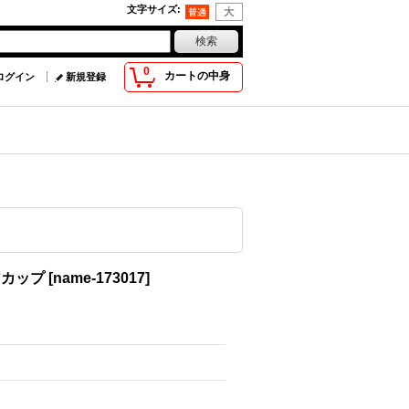
文字サイズ
:
0
カートの中身
ログイン
新規登録
アカップ
[
name-173017
]