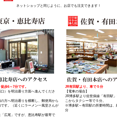
ネットショップと同じように、お店でも注文できます！
徒歩6～7分です。
JR有田駅より、車で５分
西口）を明治通り方面へ進んでくださ
【電車の場合】
JR博多駅より佐世保線「有田駅
局の方へ明治通りを横断し、郵便局から
こからタクシー等で５分。
内です。（近くにラーメン一風堂さんが
※博多駅～有田駅の所要時間は、
分
は「広尾」ですが、恵比寿駅が最寄で