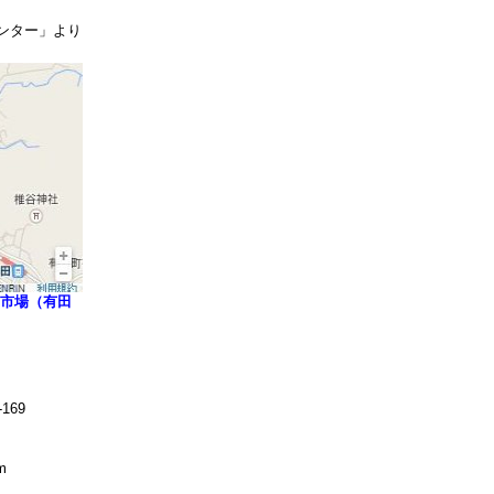
ンター」より
市場（有田
169
m