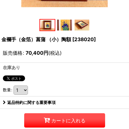
金襴手（金箔）菖蒲 （小）陶額
[
238020
]
販売価格
:
70,400
円
(税込)
在庫あり
数量
:
返品特約に関する重要事項
カートに入れる