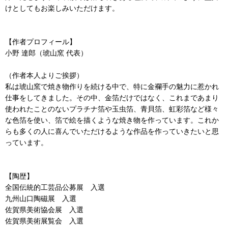
けとしてもお楽しみいただけます。
【作者プロフィール】
小野 達郎（琥山窯 代表）
（作者本人よりご挨拶）
私は琥山窯で焼き物作りを続ける中で、特に金襴手の魅力に惹かれ
仕事をしてきました。その中、金箔だけではなく、これまであまり
使われたことのないプラチナ箔や玉虫箔、青貝箔、虹彩箔など様々
な色箔を使い、箔で絵を描くような焼き物を作っています。これか
らも多くの人に喜んでいただけるような作品を作っていきたいと思
っています。
【陶歴】
全国伝統的工芸品公募展 入選
九州山口陶磁展 入選
佐賀県美術協会展 入選
佐賀県美術展覧会 入選