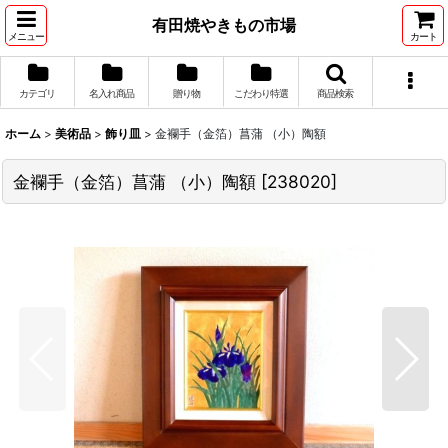
有田焼やきもの市場
メニュー
カート
カテゴリ
名入れ商品
贈り物
こだわり特選
商品検索
ホーム
>
美術品
>
飾り皿
>
金襴手（金箔）菖蒲 （小）陶額
金襴手（金箔）菖蒲 （小）陶額
[
238020
]