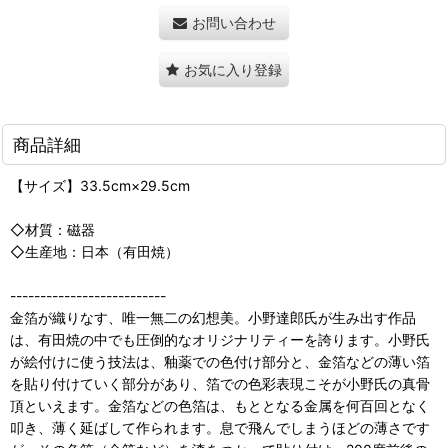
お問い合わせ
お気に入り登録
商品詳細
【サイズ】33.5cm×29.5cm
◇材質：磁器
◇生産地：日本（有田焼）
--------------------------
金箔が織りなす、唯一無二の幻想美。小野達郎氏が生み出す作品
は、有田焼の中でも圧倒的なオリジナリティーを誇ります。小野氏
が絵付けに使う技法は、釉薬での色付け部分と、金箔などの薄い箔
を貼り付けていく部分があり、箔での色彩表現こそが小野氏の真骨
頂といえます。金箔などの色箔は、もととなる金属を何百回となく
叩き、薄く延ばして作られます。息で飛んでしまうほどの薄さです