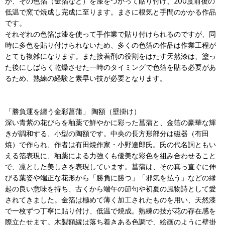
が、その色箔（金箔など）を漆をつかって貼り付け、200度前後の
低温で窯で焼成し完成に至ります。まさに根気と手間のかかる作品
です。
それぞれの色箔は漆を使って手作業で貼り付けられるのですが、同
時に多色を貼り付けられないため、多くの色箔の作品は作業工程が
とても複雑になります。また接着剤の役割をはたす天然漆は、塗っ
た後にしばらく乾燥させた一時のタイミングで色箔を貼る必要があ
るため、熟練の経験と素早い技が必要となります。
「勝負運を纏う金彩菖蒲」 陶額（壁掛け）
深い青紫の花びらを釉薬で鮮やかに彩った菖蒲と、金箔の豪華な輝
きが調和する、小型の陶額です。中央の長方形部分は磁器（有田
焼）で作られ、作者は有田焼作家・小野達郎氏。氏の代名詞ともい
える箔表現に、釉薬による力強くも優美な彩色を組み合わせること
で、凛とした美しさを表現しています。菖蒲は、その真っ直ぐに伸
びる葉姿や端正な花形から「勝負に勝つ」「邪気を払う」などの縁
起の良い意味を持ち、古くから端午の節句や初夏の風物詩として愛
されてきました。金箔は極めて薄く加工されたものを用い、天然漆
で一枚ずつ丁寧に貼り付け、低温で焼成。熟練の技が花の存在感を
際立たせます。木製額縁は落ち着きある色調で、絵画のように壁掛