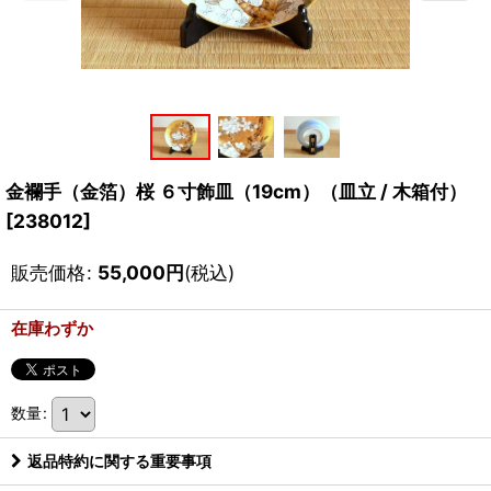
金襴手（金箔）桜 ６寸飾皿（19cm）（皿立 / 木箱付）
[
238012
]
販売価格
:
55,000
円
(税込)
在庫わずか
数量
:
返品特約に関する重要事項