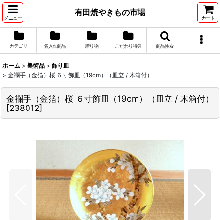
有田焼やきもの市場
メニュー
カート
カテゴリ
名入れ商品
贈り物
こだわり特選
商品検索
ホーム
>
美術品
>
飾り皿
>
金襴手（金箔）桜 ６寸飾皿（19cm）（皿立 / 木箱付）
金襴手（金箔）桜 ６寸飾皿（19cm）（皿立 / 木箱付）
[
238012
]