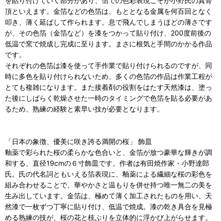
を貼り付けていく部分があり、箔での色彩表現こそが小野氏の真骨
頂といえます。金箔などの色箔は、もととなる金属を何百回となく
叩き、薄く延ばして作られます。息で飛んでしまうほどの薄さです
が、その色箔（金箔など）を漆をつかって貼り付け、200度前後の
低温で窯で焼成し完成に至ります。まさに根気と手間のかかる作品
です。
それぞれの色箔は漆を使って手作業で貼り付けられるのですが、同
時に多色を貼り付けられないため、多くの色箔の作品は作業工程が
とても複雑になります。また接着剤の役割をはたす天然漆は、塗っ
た後にしばらく乾燥させた一時のタイミングで色箔を貼る必要があ
るため、熟練の経験と素早い技が必要となります。
「日本の象徴、優美に咲き誇る満開の桜」 飾皿
釉薬で彩られた桜の柔らかな色合いと、金箔が放つ豪華な輝きが調
和する、直径19cmの６寸飾皿です。作者は有田焼作家・小野達郎
氏。氏の代名詞ともいえる箔表現に、釉薬による繊細な桜の彩色を
組み合わせることで、華やかさと温もりを併せ持つ唯一無二の美を
生み出しています。金箔は、極めて薄く加工されたものを用い、天
然漆で一枚ずつ丁寧に貼り付け、低温で焼成。漆の乾き具合を見極
める熟練の技が、桜の花と枝ぶりを立体的に浮かび上がらせます。