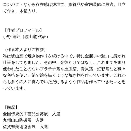
コンパクトながら存在感は抜群で、贈答品や室内装飾に最適。皿立
て付き、木箱入り。
【作者プロフィール】
小野 達郎（琥山窯 代表）
（作者本人よりご挨拶）
私は琥山窯で焼き物作りを続ける中で、特に金襴手の魅力に惹かれ
仕事をしてきました。その中、金箔だけではなく、これまであまり
使われたことのないプラチナ箔や玉虫箔、青貝箔、虹彩箔など様々
な色箔を使い、箔で絵を描くような焼き物を作っています。これか
らも多くの人に喜んでいただけるような作品を作っていきたいと思
っています。
【陶歴】
全国伝統的工芸品公募展 入選
九州山口陶磁展 入選
佐賀県美術協会展 入選