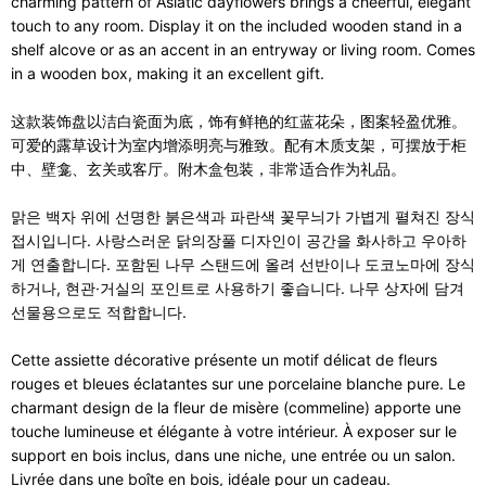
charming pattern of Asiatic dayflowers brings a cheerful, elegant
touch to any room. Display it on the included wooden stand in a
shelf alcove or as an accent in an entryway or living room. Comes
in a wooden box, making it an excellent gift.
这款装饰盘以洁白瓷面为底，饰有鲜艳的红蓝花朵，图案轻盈优雅。
可爱的露草设计为室内增添明亮与雅致。配有木质支架，可摆放于柜
中、壁龛、玄关或客厅。附木盒包装，非常适合作为礼品。
맑은 백자 위에 선명한 붉은색과 파란색 꽃무늬가 가볍게 펼쳐진 장식
접시입니다. 사랑스러운 닭의장풀 디자인이 공간을 화사하고 우아하
게 연출합니다. 포함된 나무 스탠드에 올려 선반이나 도코노마에 장식
하거나, 현관·거실의 포인트로 사용하기 좋습니다. 나무 상자에 담겨
선물용으로도 적합합니다.
Cette assiette décorative présente un motif délicat de fleurs
rouges et bleues éclatantes sur une porcelaine blanche pure. Le
charmant design de la fleur de misère (commeline) apporte une
touche lumineuse et élégante à votre intérieur. À exposer sur le
support en bois inclus, dans une niche, une entrée ou un salon.
Livrée dans une boîte en bois, idéale pour un cadeau.