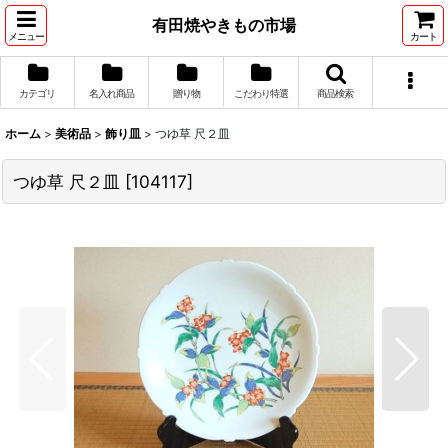
有田焼やきもの市場
メニュー
カート
カテゴリ
名入れ商品
贈り物
こだわり特選
商品検索
ホーム
>
美術品
>
飾り皿
>
つゆ草 尺２皿
つゆ草 尺２皿
[
104117
]