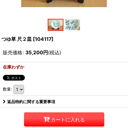
つゆ草 尺２皿
[
104117
]
販売価格
:
35,200
円
(税込)
在庫わずか
数量
:
返品特約に関する重要事項
カートに入れる