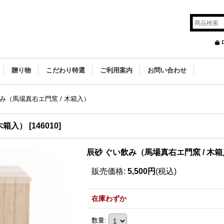
贈り物
こだわり特選
ご利用案内
お問い合わせ
み（馬場真右エ門窯 / 木箱入）
木箱入）
[
146010
]
辰砂 ぐい飲み（馬場真右エ門窯 / 木
販売価格
:
5,500円
(税込)
在庫わずか
数量
: