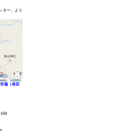
ンター」より
市場（有田
169
m