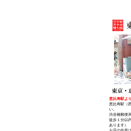
恵比寿駅より
恵比寿駅（
い。
渋谷橋郵便
徒歩１分以
あります）
お店の住所