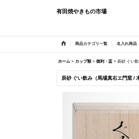
有田焼やきもの市場
商品カテゴリ一覧
名入れ商品
ホーム
>
カップ類
>
徳利・盃
>
辰砂 ぐい飲
辰砂 ぐい飲み（馬場真右エ門窯 / 