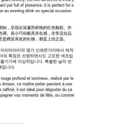
t yet full of presence, it is perfect for s
or an evening drink on special occasion
烧制，呈现出深邃而鲜艳的红色釉彩。作
色调。虽小巧却极具存在感，非常适合品
还是赠送亲友的礼物，都是上佳之选。
 아리타야키의 명가 신에몬가마에서 제작
가마의 특징은 선명하면서도 고요한 색조입
 즐기기에 이상적입니다. 특별한 날의 반
택입니다.
rouge profond et lumineux, réalisé par le
s émaux, ce maître potier parvient à une
 raffiné, il est idéal pour déguster du sa
ompagner vos moments de fête, ou comme