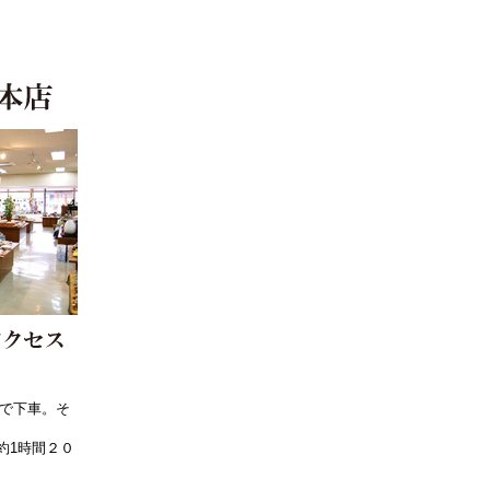
」で下車。そ
約1時間２０