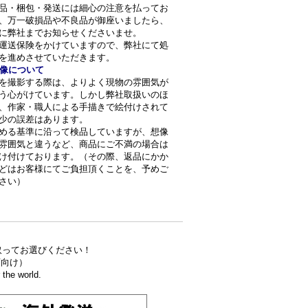
品・梱包・発送には細心の注意を払ってお
、万一破損品や不良品が御座いましたら、
に弊社までお知らせくださいませ。
運送保険をかけていますので、弊社にて処
を進めさせていただきます。
像について
を撮影する際は、よりよく現物の雰囲気が
う心がけています。しかし弊社取扱いのほ
、作家・職人による手描きで絵付けされて
少の誤差はあります。
める基準に沿って検品していますが、想像
雰囲気と違うなど、商品にご不満の場合は
け付けております。（その際、返品にかか
どはお客様にてご負担頂くことを、予めご
さい）
取ってお選びください！
食店向け）
the world.