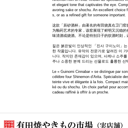
et elegant tone that captivates the eye. Compac
avoring sake or shochu. An excellent choice f
s, or as a refined gift for someone important.
这款「辰砂酒杯」由著名的有田烧真右卫门窑
为釉药艺术的专家，该窑展现了鲜明又沉稳的
味清酒或烧酒。不论是特别日子的饮酒时刻，
짙은 붉은빛이 인상적인 「진사 구이노미」는
한 작품입니다. 유약의 전문가로 알려진 이 
니다. 작지만 존재감이 있으며, 사케나 소주를
주나 소중한 분께 드리는 선물로도 훌륭한 선
Le « Guinomi Cinnabar » se distingue par son 
célèbre four Shinemon d’Arita. Spécialiste de
teinte vive et élégante à la fois. Compact mais
ké ou du shochu. Un choix parfait pour acc
cadeau raffiné à offrir à un proche.