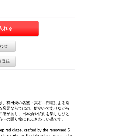
わせ
り登録
は、有田焼の名窯・真右エ門窯による逸
る窯元ならではの、鮮やかでありながら
在感があり、日本酒や焼酎を楽しむひと
方への贈り物にもふさわしい品です。
eep red glaze, crafted by the renowned S
glaze artistry, the kiln achieves a vivid y