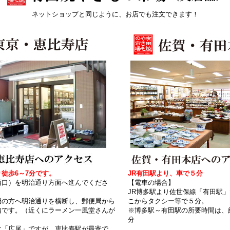
ネットショップと同じように、お店でも注文できます！
徒歩6～7分です。
JR有田駅より、車で５分
西口）を明治通り方面へ進んでくださ
【電車の場合】
JR博多駅より佐世保線「有田駅
局の方へ明治通りを横断し、郵便局から
こからタクシー等で５分。
内です。（近くにラーメン一風堂さんが
※博多駅～有田駅の所要時間は、
分
は「広尾」ですが、恵比寿駅が最寄で