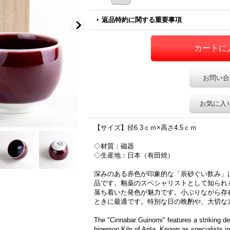
返品特約に関する重要事項
お問い合
お気に入
【サイズ】径6.3ｃｍ×高さ4.5ｃｍ
◇材質：磁器
◇生産地：日本（有田焼）
深みのある赤色が印象的な「辰砂ぐい飲み」
品です。釉薬のスペシャリストとして知られ
落ち着いた発色が魅力です。小ぶりながら存
ときに最適です。特別な日の晩酌や、大切な
The "Cinnabar Guinomi" features a striking d
hinemon Kiln of Arita. Known as specialists in 