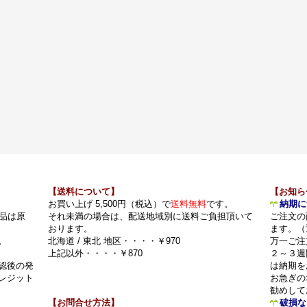
【送料について】
【お知ら
お買い上げ 5,500円（税込）で
送料無料
です。
納期に
品は原
それ未満の場合は、配送地域別に送料ご負担頂いて
ご注文の
おります。
ます。（
。
北海道 / 東北 地区・・・・￥970
万一ご注
上記以外・・・・￥870
２～３週
認後の発
は納期を
レジット
お急ぎの
勧めして
【お問合せ方法】
破損な