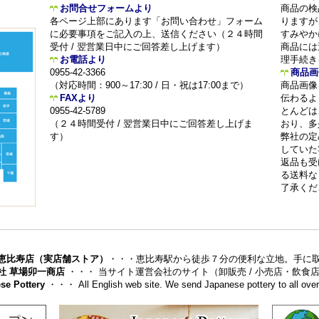
お問合せフォームより
商品の検
各ページ上部にあります「お問い合わせ」フォーム
りますが
に必要事項をご記入の上、送信ください（２４時間
すみやか
受付 / 翌営業日中にご回答差し上げます）
商品には
お電話より
理手続き
0955-42-3366
商品画
（対応時間：900～17:30 / 日・祝は17:00まで）
商品画像
FAXより
伝わるよ
0955-42-5789
とんどは
（２４時間受付 / 翌営業日中にご回答差し上げま
おり、多
す）
弊社の定
していた
返品も受
る送料な
了承くだ
恵比寿店（実店舗ストア）
・・・恵比寿駅から徒歩７分の便利な立地。手に
社 草場卯一商店
・・・ 当サイト運営会社のサイト（卸販売 / 小売店・飲
se Pottery
・・・ All English web site. We send Japanese pottery to all over 