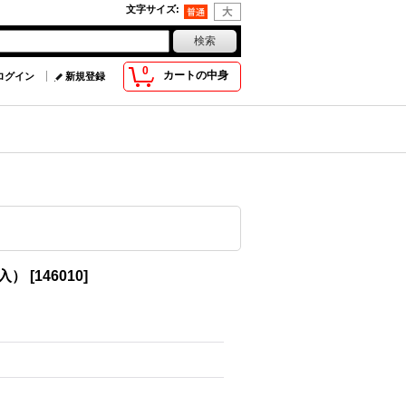
文字サイズ
:
0
カートの中身
ログイン
新規登録
箱入）
[
146010
]