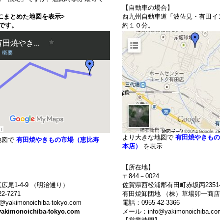
【自動車の場合】
にまとめた地図を表示>
西九州自動車道「波佐見・有田イ
です。
約１０分。
より大きな地図で
有田焼やきもの
地図で
有田焼やきもの市場（恵比寿
本店）
を表示
【所在地】
〒844－0024
広尾1-4-9 （明治通り）
佐賀県西松浦郡有田町赤坂丙2351-
2-7271
有田焼卸団地 （株）草場卯一商店
akimonoichiba-tokyo.com
電話：0955-42-3366
yakimonoichiba-tokyo.com
メール：info@yakimonoichiba.co