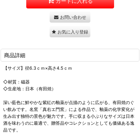
カートに入れる
お問い合わせ
お気に入り登録
商品詳細
【サイズ】径6.3ｃｍ×高さ4.5ｃｍ
◇材質：磁器
◇生産地：日本（有田焼）
深い藍色に鮮やかな紫紅の釉薬が点描のように広がる、有田焼のぐ
い飲みです。名窯「真右エ門窯」による作品で、釉薬の化学変化が
生み出す独特の景色が魅力です。手に収まる小ぶりなサイズは日本
酒を味わうのに最適で、贈答品やコレクションとしても価値ある逸
品です。