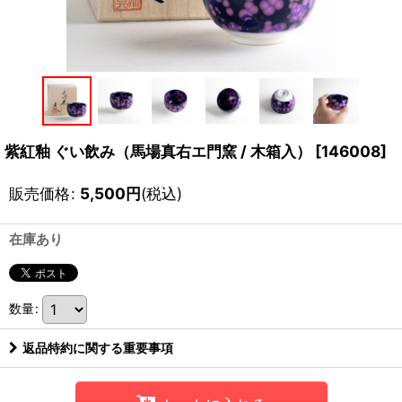
紫紅釉 ぐい飲み（馬場真右エ門窯 / 木箱入）
[
146008
]
販売価格
:
5,500
円
(税込)
在庫あり
数量
:
返品特約に関する重要事項