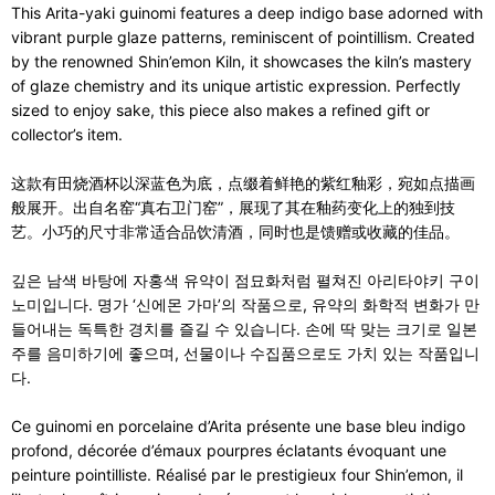
This Arita-yaki guinomi features a deep indigo base adorned with
vibrant purple glaze patterns, reminiscent of pointillism. Created
by the renowned Shin’emon Kiln, it showcases the kiln’s mastery
of glaze chemistry and its unique artistic expression. Perfectly
sized to enjoy sake, this piece also makes a refined gift or
collector’s item.
这款有田烧酒杯以深蓝色为底，点缀着鲜艳的紫红釉彩，宛如点描画
般展开。出自名窑“真右卫门窑”，展现了其在釉药变化上的独到技
艺。小巧的尺寸非常适合品饮清酒，同时也是馈赠或收藏的佳品。
깊은 남색 바탕에 자홍색 유약이 점묘화처럼 펼쳐진 아리타야키 구이
노미입니다. 명가 ‘신에몬 가마’의 작품으로, 유약의 화학적 변화가 만
들어내는 독특한 경치를 즐길 수 있습니다. 손에 딱 맞는 크기로 일본
주를 음미하기에 좋으며, 선물이나 수집품으로도 가치 있는 작품입니
다.
Ce guinomi en porcelaine d’Arita présente une base bleu indigo
profond, décorée d’émaux pourpres éclatants évoquant une
peinture pointilliste. Réalisé par le prestigieux four Shin’emon, il