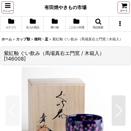
有田焼やきもの市場
メニュー
カート
カテゴリ
名入れ商品
贈り物
こだわり特選
商品検索
ホーム
>
カップ類
>
徳利・盃
>
紫紅釉 ぐい飲み（馬場真右エ門窯 / 木箱入）
紫紅釉 ぐい飲み（馬場真右エ門窯 / 木箱入）
[
146008
]