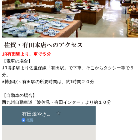
JR有田駅より、車で５分
【電車の場合】
JR博多駅より佐世保線「有田駅」で下車。そこからタクシー等で５
分。
※博多駅～有田駅の所要時間は、約1時間２０分
【自動車の場合】
西九州自動車道「波佐見・有田インター」より約１０分