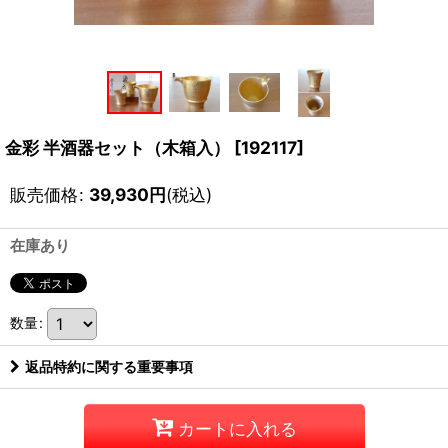
金彩 半酒器セット（木箱入）
[
192117
]
販売価格
:
39,930
円
(税込)
在庫あり
数量
:
返品特約に関する重要事項
カートに入れる