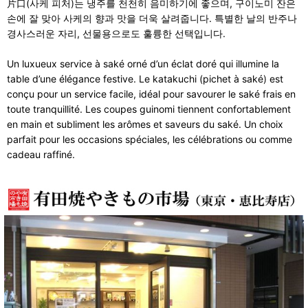
片口(사케 피처)는 냉주를 천천히 음미하기에 좋으며, 구이노미 잔은
손에 잘 맞아 사케의 향과 맛을 더욱 살려줍니다. 특별한 날의 반주나
경사스러운 자리, 선물용으로도 훌륭한 선택입니다.
Un luxueux service à saké orné d’un éclat doré qui illumine la
table d’une élégance festive. Le katakuchi (pichet à saké) est
conçu pour un service facile, idéal pour savourer le saké frais en
toute tranquillité. Les coupes guinomi tiennent confortablement
en main et subliment les arômes et saveurs du saké. Un choix
parfait pour les occasions spéciales, les célébrations ou comme
cadeau raffiné.