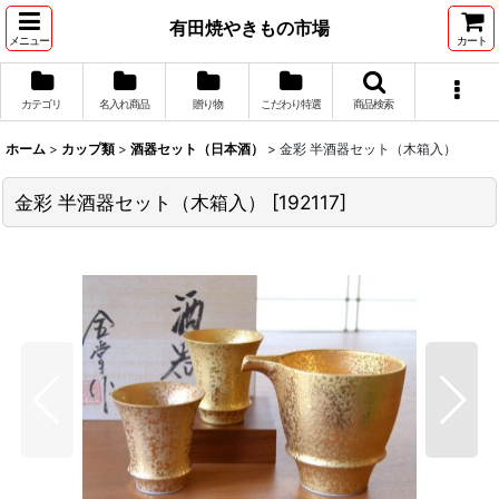
有田焼やきもの市場
メニュー
カート
カテゴリ
名入れ商品
贈り物
こだわり特選
商品検索
ホーム
>
カップ類
>
酒器セット（日本酒）
>
金彩 半酒器セット（木箱入）
金彩 半酒器セット（木箱入）
[
192117
]