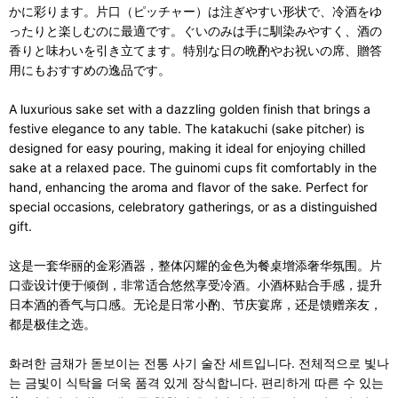
かに彩ります。片口（ピッチャー）は注ぎやすい形状で、冷酒をゆ
ったりと楽しむのに最適です。ぐいのみは手に馴染みやすく、酒の
香りと味わいを引き立てます。特別な日の晩酌やお祝いの席、贈答
用にもおすすめの逸品です。
A luxurious sake set with a dazzling golden finish that brings a
festive elegance to any table. The katakuchi (sake pitcher) is
designed for easy pouring, making it ideal for enjoying chilled
sake at a relaxed pace. The guinomi cups fit comfortably in the
hand, enhancing the aroma and flavor of the sake. Perfect for
special occasions, celebratory gatherings, or as a distinguished
gift.
这是一套华丽的金彩酒器，整体闪耀的金色为餐桌增添奢华氛围。片
口壶设计便于倾倒，非常适合悠然享受冷酒。小酒杯贴合手感，提升
日本酒的香气与口感。无论是日常小酌、节庆宴席，还是馈赠亲友，
都是极佳之选。
화려한 금채가 돋보이는 전통 사기 술잔 세트입니다. 전체적으로 빛나
는 금빛이 식탁을 더욱 품격 있게 장식합니다. 편리하게 따른 수 있는