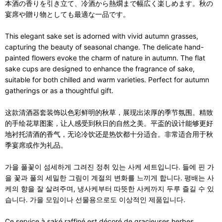
本酒の香りを引き立て、冷酒から熱燗まで幅広く楽しめます。秋の
宴席や贈り物としても最適な一品です。
This elegant sake set is adorned with vivid autumn grasses,
capturing the beauty of seasonal change. The delicate hand-
painted flowers evoke the charm of nature in autumn. The flat
sake cups are designed to enhance the fragrance of sake,
suitable for both chilled and warm varieties. Perfect for autumn
gatherings or as a thoughtful gift.
这款清酒器套装饰以色彩鲜明的秋草，展现出浓厚的季节氛围。精致
的手绘花草图案，让人感受到秋日的自然之美。平盃的设计能够更好
地衬托清酒的香气，无论冷饮还是热饮都十分适合。非常适合用于秋
季宴席或作为礼品。
가을 풀꽃이 섬세하게 그려진 정취 있는 사케 세트입니다. 들에 핀 가
을 꽃과 풀의 세밀한 그림이 계절의 변화를 느끼게 합니다. 평배는 사
케의 향을 잘 살려주며, 냉사케부터 따뜻한 사케까지 두루 즐길 수 있
습니다. 가을 모임이나 선물용으로도 이상적인 제품입니다.
Ce service à saké raffiné est décoré de gracieuses herbes