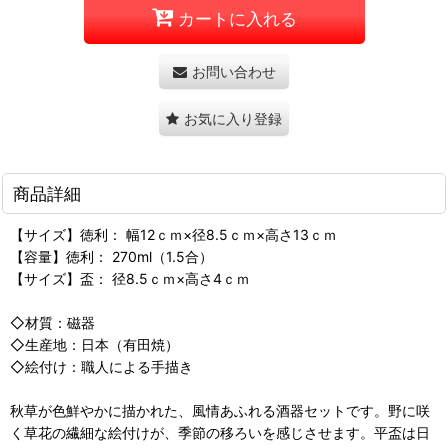
カートに入れる
お問い合わせ
お気に入り登録
商品詳細
【サイズ】徳利： 幅12ｃｍ×径8.5ｃｍ×高さ13ｃｍ
【容量】徳利： 270ml（1.5合）
【サイズ】盃： 径8.5ｃｍ×高さ4ｃｍ
◇材質：磁器
◇生産地：日本（有田焼）
◇絵付け：職人による手描き
秋草が色鮮やかに描かれた、風情あふれる酒器セットです。野に咲
く草花の繊細な絵付けが、季節の移ろいを感じさせます。平盃は日