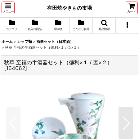
有田焼やきもの市場
メニュー
カート
カテゴリ
名入れ商品
贈り物
こだわり特選
商品検索
ホーム
>
カップ類
>
酒器セット（日本酒）
>
秋草 至福の半酒器セット（徳利×１ / 盃×２）
秋草 至福の半酒器セット（徳利×１ / 盃×２）
[
164062
]