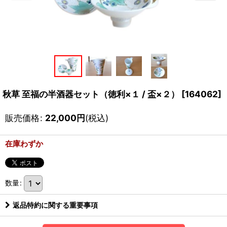
秋草 至福の半酒器セット（徳利×１ / 盃×２）
[
164062
]
販売価格
:
22,000
円
(税込)
在庫わずか
数量
:
返品特約に関する重要事項