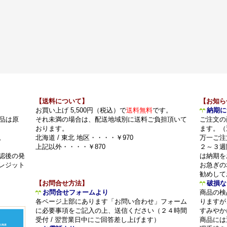
【送料について】
【お知ら
お買い上げ 5,500円（税込）で
送料無料
です。
納期に
品は原
それ未満の場合は、配送地域別に送料ご負担頂いて
ご注文の
おります。
ます。（
。
北海道 / 東北 地区・・・・￥970
万一ご注
上記以外・・・・￥870
２～３週
認後の発
は納期を
レジット
お急ぎの
勧めして
【お問合せ方法】
破損な
お問合せフォームより
商品の検
各ページ上部にあります「お問い合わせ」フォーム
りますが
に必要事項をご記入の上、送信ください（２４時間
すみやか
受付 / 翌営業日中にご回答差し上げます）
商品には