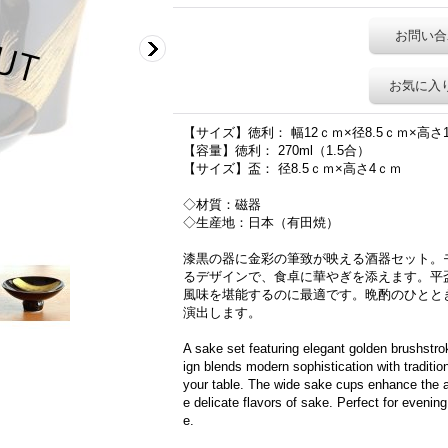
お問い合
お気に入
【サイズ】徳利： 幅12ｃｍ×径8.5ｃｍ×高さ
【容量】徳利： 270ml（1.5合）
【サイズ】盃： 径8.5ｃｍ×高さ4ｃｍ
◇材質：磁器
◇生産地：日本（有田焼）
漆黒の器に金彩の筆致が映える酒器セット。
るデザインで、食卓に華やぎを添えます。平
風味を堪能するのに最適です。晩酌のひとと
演出します。
A sake set featuring elegant golden brushstro
ign blends modern sophistication with traditio
your table. The wide sake cups enhance the a
e delicate flavors of sake. Perfect for evening
e.