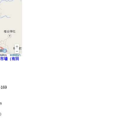
市場（有田
169
m
無休）