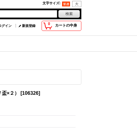
文字サイズ
:
0
カートの中身
ログイン
新規登録
 盃×２）
[
106326
]