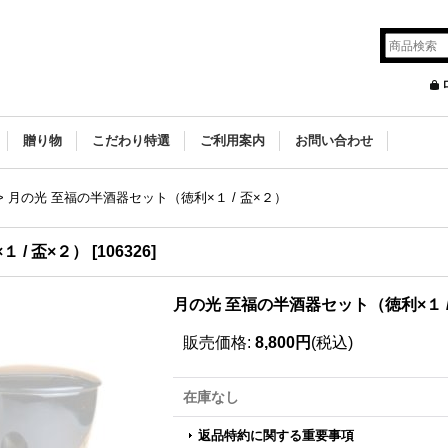
贈り物
こだわり特選
ご利用案内
お問い合わせ
>
月の光 至福の半酒器セット（徳利×１ / 盃×２）
 / 盃×２）
[
106326
]
月の光 至福の半酒器セット（徳利×１ /
販売価格
:
8,800円
(税込)
在庫なし
返品特約に関する重要事項