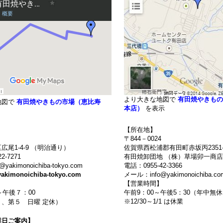
より大きな地図で
有田焼やきもの
地図で
有田焼やきもの市場（恵比寿
本店）
を表示
【所在地】
〒844－0024
広尾1-4-9 （明治通り）
佐賀県西松浦郡有田町赤坂丙2351-
2-7271
有田焼卸団地 （株）草場卯一商店
akimonoichiba-tokyo.com
電話：0955-42-3366
yakimonoichiba-tokyo.com
メール：info@yakimonoichiba.co
】
【営業時間】
～午後７：00
午前9：00～午後5：30（年中
※12/30～1/1 は休業
、第５ 日曜 定休）
業日ご案内】