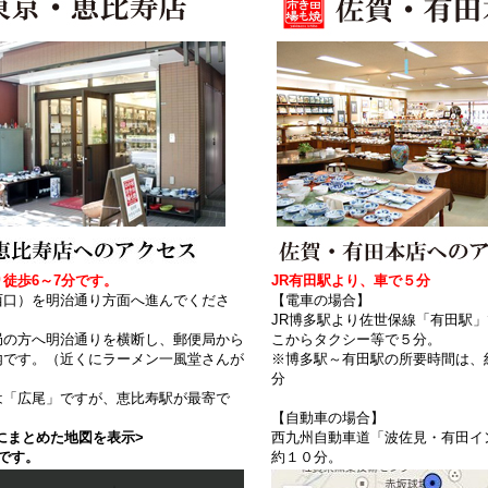
徒歩6～7分です。
JR有田駅より、車で５分
西口）を明治通り方面へ進んでくださ
【電車の場合】
JR博多駅より佐世保線「有田駅
局の方へ明治通りを横断し、郵便局から
こからタクシー等で５分。
内です。（近くにラーメン一風堂さんが
※博多駅～有田駅の所要時間は、
分
は「広尾」ですが、恵比寿駅が最寄で
【自動車の場合】
にまとめた地図を表示>
西九州自動車道「波佐見・有田イ
です。
約１０分。