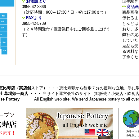
お電話より
理手続き
0955-42-3366
商品画
（対応時間：900～17:30 / 日・祝は17:00まで）
商品画像
FAXより
伝わるよ
0955-42-5789
とんどは
（２４時間受付 / 翌営業日中にご回答差し上げま
おり、多
す）
弊社の定
していた
返品も受
る送料な
了承くだ
恵比寿店（実店舗ストア）
・・・恵比寿駅から徒歩７分の便利な立地。手に
社 草場卯一商店
・・・ 当サイト運営会社のサイト（卸販売 / 小売店・飲
se Pottery
・・・ All English web site. We send Japanese pottery to all over 