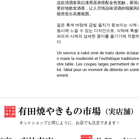
这款清酒套装以漆黑器身搭配金色笔触，展现
更好地散发酒香，让人尽情品味清酒的细腻风
能营造出高雅氛围。
짙은 흑색 바탕에 금빛 필치가 돋보이는 사케
동시에 느낄 수 있는 디자인으로, 식탁에 특별
퍼뜨려 사케의 섬세한 풍미를 즐기기에 적합하
다.
Un service à saké orné de traits dorés éclata
n marie la modernité et l’esthétique tradition
otre table. Les coupes larges permettent de 
ké. Idéal pour un moment de détente en soirée
ement.
ネットショップと同じように、お店でも注文できます！