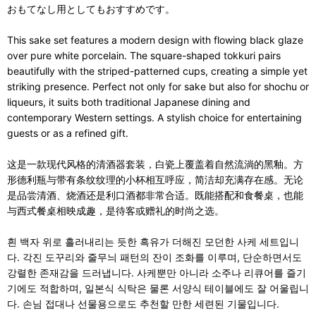
おもてなし用としてもおすすめです。
This sake set features a modern design with flowing black glaze
over pure white porcelain. The square-shaped tokkuri pairs
beautifully with the striped-patterned cups, creating a simple yet
striking presence. Perfect not only for sake but also for shochu or
liqueurs, it suits both traditional Japanese dining and
contemporary Western settings. A stylish choice for entertaining
guests or as a refined gift.
这是一款现代风格的清酒器套装，白瓷上覆盖着自然流淌的黑釉。方
形德利瓶与带有条纹纹理的小杯相互呼应，简洁却充满存在感。无论
是品尝清酒、烧酒还是利口酒都非常合适。既能搭配和食餐桌，也能
与西式餐桌相映成趣，是待客或赠礼的时尚之选。
흰 백자 위로 흘러내리는 듯한 흑유가 더해진 모던한 사케 세트입니
다. 각진 도꾸리와 줄무늬 패턴의 잔이 조화를 이루며, 단순하면서도
강렬한 존재감을 드러냅니다. 사케뿐만 아니라 소주나 리큐어를 즐기
기에도 적합하며, 일본식 식탁은 물론 서양식 테이블에도 잘 어울립니
다. 손님 접대나 선물용으로도 추천할 만한 세련된 기물입니다.