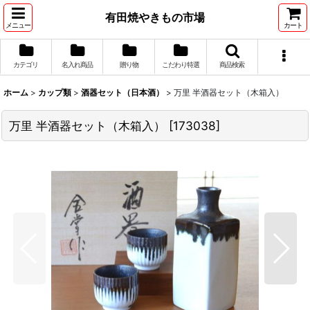
有田焼やきもの市場
メニュー
カート
カテゴリ
名入れ商品
贈り物
こだわり特選
商品検索
ホーム
>
カップ類
>
酒器セット（日本酒）
>
万里 半酒器セット（木箱入）
万里 半酒器セット（木箱入）
[
173038
]