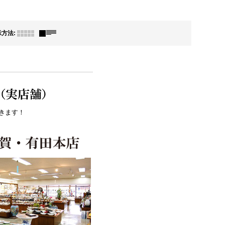
示方法
:
きます！