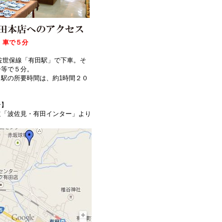
、車で５分
】
佐世保線「有田駅」で下車。そ
ー等で５分。
駅の所要時間は、約1時間２０
合】
道「波佐見・有田インター」より