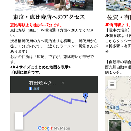
恵比寿駅より徒歩6～7分です。
JR有田駅より
恵比寿駅（西口）を明治通り方面へ進んでくださ
【電車の場合
い。
JR博多駅より
渋谷橋郵便局の方へ明治通りを横断し、郵便局から
こからタクシ
徒歩１分以内です。（近くにラーメン一風堂さんが
※博多駅～有田
あります）
分
お店の住所は「広尾」ですが、恵比寿駅が最寄で
す。
【自動車の場
<A４サイズにまとめた地図を表示>
西九州自動車
↑印刷に便利です。
約１０分。