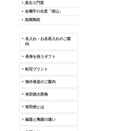
真右エ門窯
金襴手の名窯「琥山」
畑萬陶苑
名入れ・お名前入れのご案
内
長寿を祝うギフト
転写プリント
海外発送のご案内
有田焼大辞典
有田焼とは
磁器と陶器の違い