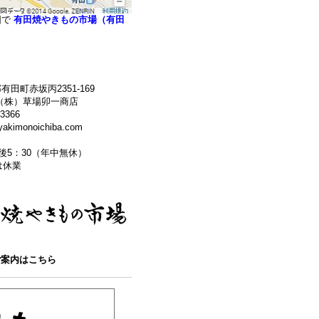
図で
有田焼やきもの市場（有田
田町赤坂丙2351-169
（株）草場卯一商店
3366
kimonoichiba.com
午後5：30（年中無休）
 は休業
ご案内はこちら