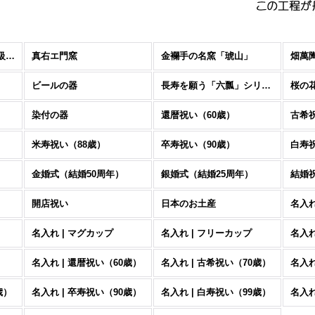
ARITA LUXURY（最高級クラス）
真右エ門窯
金襴手の名窯「琥山」
畑萬
ビールの器
長寿を願う「六瓢」シリーズ
桜の
」
染付の器
還暦祝い（60歳）
古希
米寿祝い（88歳）
卒寿祝い（90歳）
白寿
金婚式（結婚50周年）
銀婚式（結婚25周年）
結婚
開店祝い
日本のお土産
名入れ
名入れ | マグカップ
名入れ | フリーカップ
名入れ
名入れ | 還暦祝い（60歳）
名入れ | 古希祝い（70歳）
名入れ
歳）
名入れ | 卒寿祝い（90歳）
名入れ | 白寿祝い（99歳）