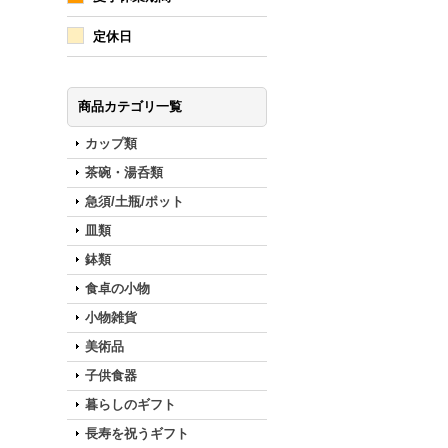
定休日
商品カテゴリ一覧
カップ類
茶碗・湯呑類
急須/土瓶/ポット
皿類
鉢類
食卓の小物
小物雑貨
美術品
子供食器
暮らしのギフト
長寿を祝うギフト