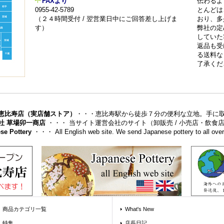
FAXより
伝わるよ
0955-42-5789
とんどは
（２４時間受付 / 翌営業日中にご回答差し上げま
おり、多
す）
弊社の定
していた
返品も受
る送料な
了承くだ
恵比寿店（実店舗ストア）
・・・恵比寿駅から徒歩７分の便利な立地。手に
社 草場卯一商店
・・・ 当サイト運営会社のサイト（卸販売 / 小売店・飲
se Pottery
・・・ All English web site. We send Japanese pottery to all over 
商品カテゴリ一覧
What's New
特集
店長日記