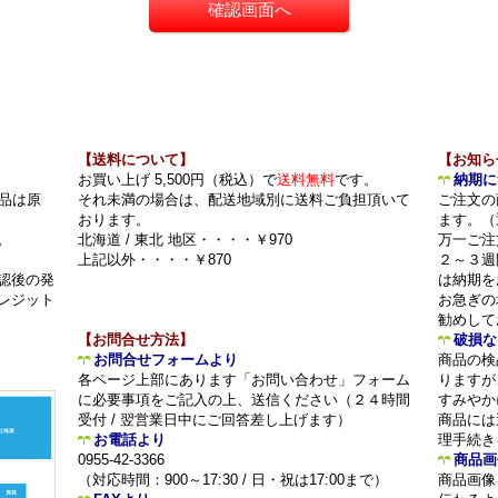
【送料について】
【お知ら
お買い上げ 5,500円（税込）で
送料無料
です。
納期に
品は原
それ未満の場合は、配送地域別に送料ご負担頂いて
ご注文の
おります。
ます。（
。
北海道 / 東北 地区・・・・￥970
万一ご注
上記以外・・・・￥870
２～３週
認後の発
は納期を
レジット
お急ぎの
勧めして
【お問合せ方法】
破損な
お問合せフォームより
商品の検
各ページ上部にあります「お問い合わせ」フォーム
りますが
に必要事項をご記入の上、送信ください（２４時間
すみやか
受付 / 翌営業日中にご回答差し上げます）
商品には
お電話より
理手続き
0955-42-3366
商品画
（対応時間：900～17:30 / 日・祝は17:00まで）
商品画像