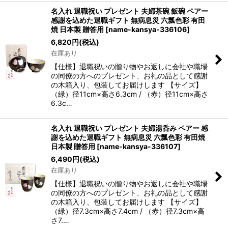
名入れ 退職祝い プレゼント 夫婦茶碗 飯碗 ペアー
感謝を込めた退職ギフト 無病息災 六瓢色彩 有田
焼 日本製 贈答用
[
name-kansya-336106
]
6,820
円
(税込)
在庫あり
【仕様】退職祝いの贈り物やお返しに会社や職場
の同僚の方へのプレゼント、お礼の品として感謝
の木箱入り、包装してお届けします 【サイズ】
（緑）径11cm×高さ6.3cm / （赤）径11cm×高さ
6.3c…
名入れ 退職祝い プレゼント 夫婦湯呑み ペアー 感
謝を込めた退職ギフト 無病息災 六瓢色彩 有田焼
日本製 贈答用
[
name-kansya-336107
]
6,490
円
(税込)
在庫あり
【仕様】退職祝いの贈り物やお返しに会社や職場
の同僚の方へのプレゼント、お礼の品として感謝
の木箱入り、包装してお届けします 【サイズ】
（緑）径7.3cm×高さ7.4cm / （赤）径7.3cm×高
さ7.…