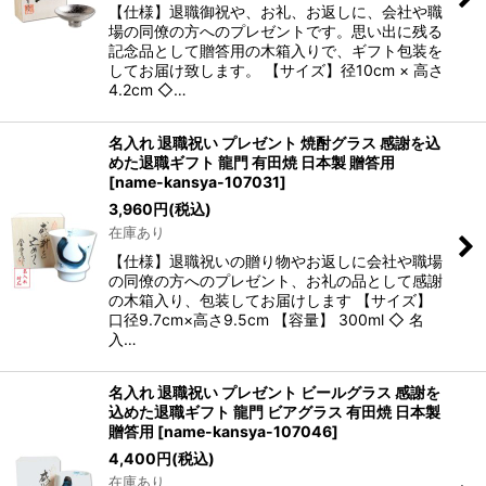
【仕様】退職御祝や、お礼、お返しに、会社や職
場の同僚の方へのプレゼントです。思い出に残る
記念品として贈答用の木箱入りで、ギフト包装を
してお届け致します。 【サイズ】径10cm × 高さ
4.2cm ◇…
名入れ 退職祝い プレゼント 焼酎グラス 感謝を込
めた退職ギフト 龍門 有田焼 日本製 贈答用
[
name-kansya-107031
]
3,960
円
(税込)
在庫あり
【仕様】退職祝いの贈り物やお返しに会社や職場
の同僚の方へのプレゼント、お礼の品として感謝
の木箱入り、包装してお届けします 【サイズ】
口径9.7cm×高さ9.5cm 【容量】 300ml ◇ 名
入…
名入れ 退職祝い プレゼント ビールグラス 感謝を
込めた退職ギフト 龍門 ビアグラス 有田焼 日本製
贈答用
[
name-kansya-107046
]
4,400
円
(税込)
在庫あり