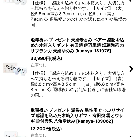
【仕様】「感謝を込めて」の木箱入り。大切な方
へ気持ちを伝える贈り物です。 【サイズ】（大）
径6.5cm×高さ8.7cm / （小）径6ｃｍ×高さ
7.8cm ◇ 退職祝いのお礼やお返しに会社や職場の
同…
退職祝い プレゼント 夫婦湯呑み ペアー 感謝を込
めた木箱入りギフト 有田焼 伊万里焼 畑萬陶苑 カ
サブランカ 夫婦ゆのみ
[
kansya-181076
]
33,990
円
(税込)
在庫なし
【仕様】「感謝を込めて」の木箱入り。大切な方
へ気持ちを伝える贈り物です。 【サイズ】（青）
径6.8ｃｍ×高さ8.5ｃｍ （白）径6.8ｃｍ×高さ
8.5ｃｍ ◇ 退職祝いのお礼やお返しに会社や職場
の同…
退職祝い プレゼント 湯呑み 男性用 たっぷりサイ
ズ 感謝を込めた木箱入りギフト 有田焼 雲とウサ
ギ 染付雲兎 八角湯飲み
[
kansya-189062
]
13,200
円
(税込)
在庫なし