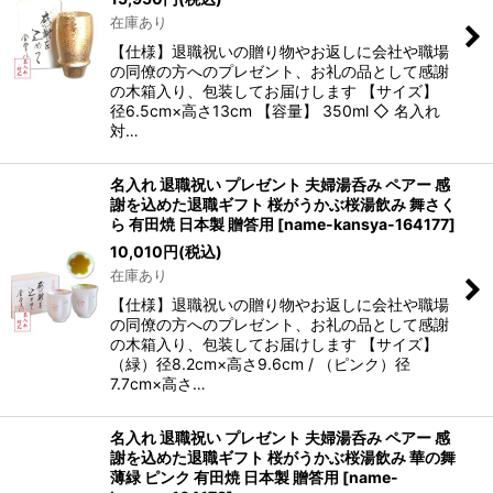
在庫あり
【仕様】退職祝いの贈り物やお返しに会社や職場
の同僚の方へのプレゼント、お礼の品として感謝
の木箱入り、包装してお届けします 【サイズ】
径6.5cm×高さ13cm 【容量】 350ml ◇ 名入れ
対…
名入れ 退職祝い プレゼント 夫婦湯呑み ペアー 感
謝を込めた退職ギフト 桜がうかぶ桜湯飲み 舞さく
ら 有田焼 日本製 贈答用
[
name-kansya-164177
]
10,010
円
(税込)
在庫あり
【仕様】退職祝いの贈り物やお返しに会社や職場
の同僚の方へのプレゼント、お礼の品として感謝
の木箱入り、包装してお届けします 【サイズ】
（緑）径8.2cm×高さ9.6cm / （ピンク）径
7.7cm×高さ…
名入れ 退職祝い プレゼント 夫婦湯呑み ペアー 感
謝を込めた退職ギフト 桜がうかぶ桜湯飲み 華の舞
薄緑 ピンク 有田焼 日本製 贈答用
[
name-