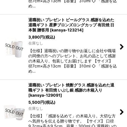
径7cm×高さ13cm 【容量】 310ml ◇ 「感謝を込
め…
退職祝い プレゼント ビールグラス 感謝を込めた
退職ギフト 星夢ブロンズロングカップ 有田焼 日
本製 贈答用
[
kansya-123214
]
3,890
円
(税込)
在庫なし
【仕様】退職祝いの贈り物やお返しに会社や職場
の同僚の方へのプレゼント、お礼の品として感謝
の木箱入り、包装してお届けします 【サイズ】
径7cm×高さ13cm 【容量】 310ml ◇ 「感謝を込
め…
退職祝い プレゼント 焼酎グラス 感謝を込めた退
職ギフト 有田焼 いぶし銀 感謝の木箱入り
[
kansya-129091
]
5,500
円
(税込)
在庫なし
【仕様】「感謝を込めて」の木箱入り。大切な方
へ気持ちを伝える贈り物です。 【サイズ】 口径
9.7cm×高さ9.5cm 容量：300ml ◇ 退職祝いの