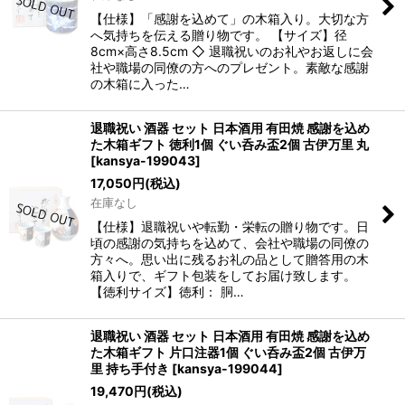
【仕様】「感謝を込めて」の木箱入り。大切な方
へ気持ちを伝える贈り物です。 【サイズ】径
8cm×高さ8.5cm ◇ 退職祝いのお礼やお返しに会
社や職場の同僚の方へのプレゼント。素敵な感謝
の木箱に入った…
退職祝い 酒器 セット 日本酒用 有田焼 感謝を込め
た木箱ギフト 徳利1個 ぐい呑み盃2個 古伊万里 丸
[
kansya-199043
]
17,050
円
(税込)
在庫なし
【仕様】退職祝いや転勤・栄転の贈り物です。日
頃の感謝の気持ちを込めて、会社や職場の同僚の
方々へ。思い出に残るお礼の品として贈答用の木
箱入りで、ギフト包装をしてお届け致します。
【徳利サイズ】徳利： 胴…
退職祝い 酒器 セット 日本酒用 有田焼 感謝を込め
た木箱ギフト 片口注器1個 ぐい呑み盃2個 古伊万
里 持ち手付き
[
kansya-199044
]
19,470
円
(税込)