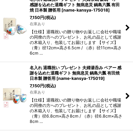
感謝を込めた退職ギフト 無病息災 鍋島六瓢 有田
焼 日本製 贈答用
[
name-kansya-175018
]
7,150
円
(税込)
在庫あり
【仕様】退職祝いの贈り物やお返しに会社や職場
の同僚の方へのプレゼント、お礼の品として感謝
の木箱入り、包装してお届けします 【サイズ】
（青）径12cm×高さ6.5cm / （赤）径11cm×高さ
6cm …
名入れ 退職祝い プレゼント 夫婦湯呑み ペアー 感
謝を込めた退職ギフト 無病息災 鍋島六瓢 有田焼
日本製 贈答用
[
name-kansya-175019
]
7,150
円
(税込)
在庫あり
【仕様】退職祝いの贈り物やお返しに会社や職場
の同僚の方へのプレゼント、お礼の品として感謝
の木箱入り、包装してお届けします 【サイズ】
（青）径6.8cm×高さ8cm / （赤）径6.8cm×高さ
8cm …