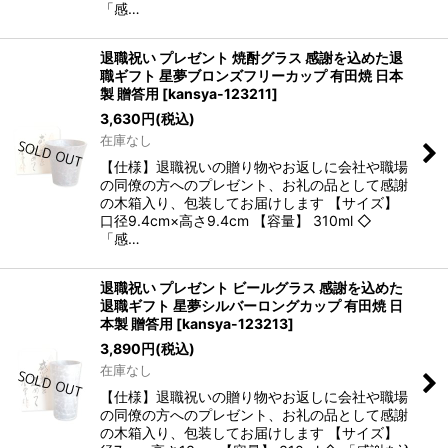
「感…
退職祝い プレゼント 焼酎グラス 感謝を込めた退
職ギフト 星夢ブロンズフリーカップ 有田焼 日本
製 贈答用
[
kansya-123211
]
3,630
円
(税込)
在庫なし
【仕様】退職祝いの贈り物やお返しに会社や職場
の同僚の方へのプレゼント、お礼の品として感謝
の木箱入り、包装してお届けします 【サイズ】
口径9.4cm×高さ9.4cm 【容量】 310ml ◇
「感…
退職祝い プレゼント ビールグラス 感謝を込めた
退職ギフト 星夢シルバーロングカップ 有田焼 日
本製 贈答用
[
kansya-123213
]
3,890
円
(税込)
在庫なし
【仕様】退職祝いの贈り物やお返しに会社や職場
の同僚の方へのプレゼント、お礼の品として感謝
の木箱入り、包装してお届けします 【サイズ】