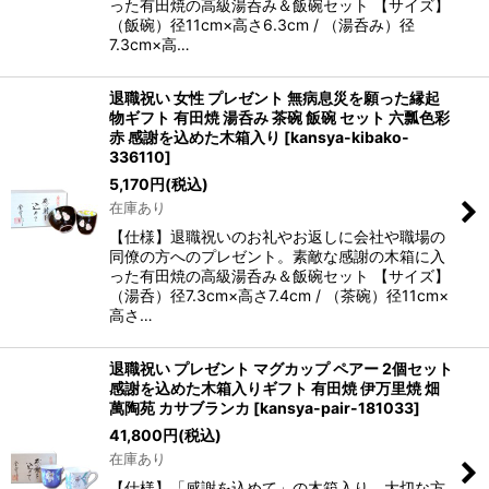
った有田焼の高級湯呑み＆飯碗セット 【サイズ】
（飯碗）径11cm×高さ6.3cm / （湯呑み）径
7.3cm×高…
退職祝い 女性 プレゼント 無病息災を願った縁起
物ギフト 有田焼 湯呑み 茶碗 飯碗 セット 六瓢色彩
赤 感謝を込めた木箱入り
[
kansya-kibako-
336110
]
5,170
円
(税込)
在庫あり
【仕様】退職祝いのお礼やお返しに会社や職場の
同僚の方へのプレゼント。素敵な感謝の木箱に入
った有田焼の高級湯呑み＆飯碗セット 【サイズ】
（湯呑）径7.3cm×高さ7.4cm / （茶碗）径11cm×
高さ…
退職祝い プレゼント マグカップ ペアー 2個セット
感謝を込めた木箱入りギフト 有田焼 伊万里焼 畑
萬陶苑 カサブランカ
[
kansya-pair-181033
]
41,800
円
(税込)
在庫あり
【仕様】「感謝を込めて」の木箱入り。大切な方