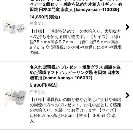
ペアー 2個セット 感謝を込めた木箱入りギフト 有
田焼 円左エ門窯 南蛮人
[
kansya-pair-113039
]
14,850
円
(税込)
在庫なし
【仕様】「感謝を込めて」の木箱入り。大切な方
へ気持ちを伝える贈り物です。 【サイズ】（緑）
径7.5ｃｍ×高さ9.7ｃｍ （赤）径7.5ｃｍ×高さ
9.7ｃｍ ◇ 退職祝いのお礼やお返しに会社や職場
の同…
名入れ 退職祝い プレゼント 焼酎グラス 感謝を込
めた退職ギフト ハッピーリング黒 有田焼 日本製
贈答用
[
name-kansya-106032
]
5,830
円
(税込)
在庫なし
【仕様】退職祝いの贈り物やお返しに会社や職場
の同僚の方へのプレゼント、お礼の品として感謝
の木箱入り、包装してお届けします 【サイズ】
口径9.7cm×高さ9.5cm 【容量】 300ml ◇ 名
入…