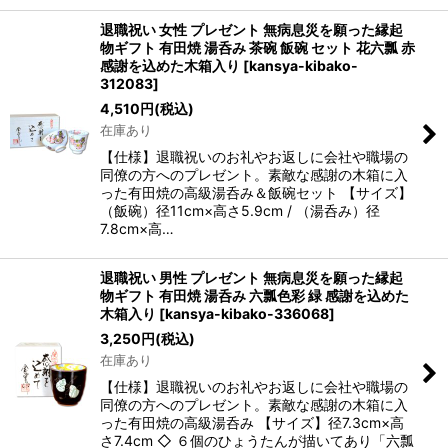
退職祝い 女性 プレゼント 無病息災を願った縁起
物ギフト 有田焼 湯呑み 茶碗 飯碗 セット 花六瓢 赤
感謝を込めた木箱入り
[
kansya-kibako-
312083
]
4,510
円
(税込)
在庫あり
【仕様】退職祝いのお礼やお返しに会社や職場の
同僚の方へのプレゼント。素敵な感謝の木箱に入
った有田焼の高級湯呑み＆飯碗セット 【サイズ】
（飯碗）径11cm×高さ5.9cm / （湯呑み）径
7.8cm×高…
退職祝い 男性 プレゼント 無病息災を願った縁起
物ギフト 有田焼 湯呑み 六瓢色彩 緑 感謝を込めた
木箱入り
[
kansya-kibako-336068
]
3,250
円
(税込)
在庫あり
【仕様】退職祝いのお礼やお返しに会社や職場の
同僚の方へのプレゼント。素敵な感謝の木箱に入
った有田焼の高級湯呑み 【サイズ】径7.3cm×高
さ7.4cm ◇ ６個のひょうたんが描いてあり「六瓢