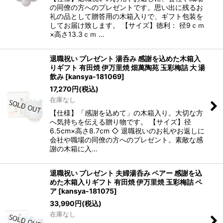
の同僚の方へのプレゼントです。思い出に残るお
礼の品として贈答用の木箱入りで、ギフト包装を
してお届け致します。 【サイズ】徳利： 径9ｃｍ
×高さ13.3ｃｍ …
退職祝い プレゼント 湯呑み 感謝を込めた木箱入
りギフト 有田焼 伊万里焼 畑萬陶苑 玉彩梅詰 大 湯
飲み
[
kansya-181069
]
17,270
円
(税込)
在庫なし
【仕様】「感謝を込めて」の木箱入り。大切な方
へ気持ちを伝える贈り物です。 【サイズ】径
6.5cm×高さ8.7cm ◇ 退職祝いのお礼やお返しに
会社や職場の同僚の方へのプレゼント。素敵な感
謝の木箱に入…
退職祝い プレゼント 夫婦湯呑み ペアー 感謝を込
めた木箱入りギフト 有田焼 伊万里焼 玉彩梅詰 ペ
ア
[
kansya-181075
]
33,990
円
(税込)
在庫なし