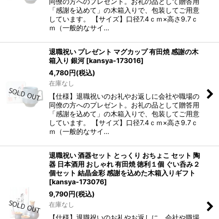
同僚の方へのプレゼント。お礼の品として贈答用
「感謝を込めて」の木箱入りで、包装してご用意
しています。 【サイズ】口径7.4ｃｍ×高さ9.7ｃ
ｍ（一般的なサイ…
退職祝い プレゼント マグカップ 有田焼 感謝の木
箱入り 銀河
[
kansya-173016
]
4,780
円
(税込)
在庫なし
【仕様】退職祝いのお礼やお返しに会社や職場の
同僚の方へのプレゼント。お礼の品として贈答用
「感謝を込めて」の木箱入りで、包装してご用意
しています。 【サイズ】口径7.4ｃｍ×高さ9.7ｃ
ｍ（一般的なサイ…
退職祝い 酒器セット とっくり おちょこ セット 陶
器 日本酒用 おしゃれ 有田焼 徳利１個 ぐい呑み２
個セット 結晶金彩 感謝を込めた木箱入りギフト
[
kansya-173076
]
9,790
円
(税込)
在庫なし
【仕様】退職祝いのお礼やお返しに、会社や職場