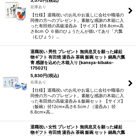
3,570
円
(税込)
在庫あり
【仕様】退職祝いのお礼やお返しに会社や職場の
同僚の方へのプレゼント。素敵な感謝の木箱に入
った有田焼の高級湯呑み 【サイズ】径6.8cm×高
さ8cm ◇ ６個のひょうたんが描いてあり「六瓢
（むびょう）…
退職祝い 男性 プレゼント 無病息災を願った縁起
物ギフト 有田焼 湯呑み 茶碗 飯碗 セット 鍋島六瓢
青 感謝を込めた木箱入り
[
kansya-kibako-
175021
]
5,830
円
(税込)
在庫あり
【仕様】退職祝いのお礼やお返しに会社や職場の
同僚の方へのプレゼント。素敵な感謝の木箱に入
った有田焼の高級湯呑み＆飯碗セット 【サイズ】
（飯碗）径12cm×高さ6.5cm / （湯呑み）径
6.8cm×高…
退職祝い 女性 プレゼント 無病息災を願った縁起
物ギフト 有田焼 湯呑み 茶碗 飯碗 セット 鍋島六瓢