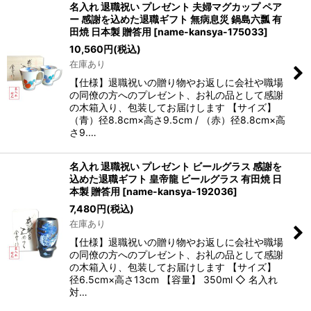
名入れ 退職祝い プレゼント 夫婦マグカップ ペア
ー 感謝を込めた退職ギフト 無病息災 鍋島六瓢 有
田焼 日本製 贈答用
[
name-kansya-175033
]
10,560
円
(税込)
在庫あり
【仕様】退職祝いの贈り物やお返しに会社や職場
の同僚の方へのプレゼント、お礼の品として感謝
の木箱入り、包装してお届けします 【サイズ】
（青）径8.8cm×高さ9.5cm / （赤）径8.8cm×高
さ9.…
名入れ 退職祝い プレゼント ビールグラス 感謝を
込めた退職ギフト 皇帝龍 ビールグラス 有田焼 日
本製 贈答用
[
name-kansya-192036
]
7,480
円
(税込)
在庫あり
【仕様】退職祝いの贈り物やお返しに会社や職場
の同僚の方へのプレゼント、お礼の品として感謝
の木箱入り、包装してお届けします 【サイズ】
径6.5cm×高さ13cm 【容量】 350ml ◇ 名入れ
対…