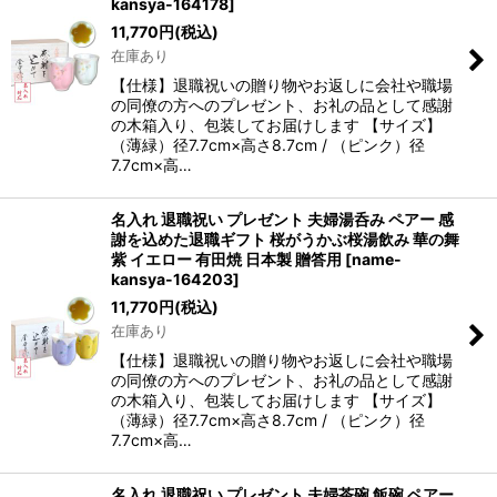
kansya-164178
]
11,770
円
(税込)
在庫あり
【仕様】退職祝いの贈り物やお返しに会社や職場
の同僚の方へのプレゼント、お礼の品として感謝
の木箱入り、包装してお届けします 【サイズ】
（薄緑）径7.7cm×高さ8.7cm / （ピンク）径
7.7cm×高…
名入れ 退職祝い プレゼント 夫婦湯呑み ペアー 感
謝を込めた退職ギフト 桜がうかぶ桜湯飲み 華の舞
紫 イエロー 有田焼 日本製 贈答用
[
name-
kansya-164203
]
11,770
円
(税込)
在庫あり
【仕様】退職祝いの贈り物やお返しに会社や職場
の同僚の方へのプレゼント、お礼の品として感謝
の木箱入り、包装してお届けします 【サイズ】
（薄緑）径7.7cm×高さ8.7cm / （ピンク）径
7.7cm×高…
名入れ 退職祝い プレゼント 夫婦茶碗 飯碗 ペアー