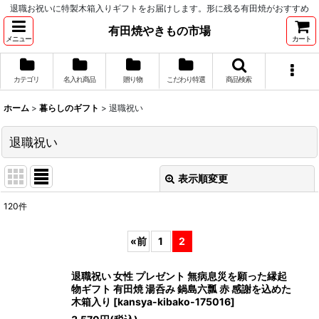
退職お祝いに特製木箱入りギフトをお届けします。形に残る有田焼がおすすめ
有田焼やきもの市場
メニュー
カート
カテゴリ
名入れ商品
贈り物
こだわり特選
商品検索
ホーム
>
暮らしのギフト
>
退職祝い
退職祝い
表示順変更
閉じる
120
件
表示数
:
«
前
1
2
並び順
:
退職祝い 女性 プレゼント 無病息災を願った縁起
物ギフト 有田焼 湯呑み 鍋島六瓢 赤 感謝を込めた
絞り込む
木箱入り
[
kansya-kibako-175016
]