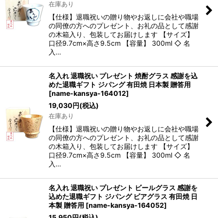
在庫あり
【仕様】退職祝いの贈り物やお返しに会社や職場
の同僚の方へのプレゼント、お礼の品として感謝
の木箱入り、包装してお届けします 【サイズ】
口径9.7cm×高さ9.5cm 【容量】 300ml ◇ 名
入…
名入れ 退職祝い プレゼント 焼酎グラス 感謝を込
めた退職ギフト ジパング 有田焼 日本製 贈答用
[
name-kansya-164012
]
19,030
円
(税込)
在庫あり
【仕様】退職祝いの贈り物やお返しに会社や職場
の同僚の方へのプレゼント、お礼の品として感謝
の木箱入り、包装してお届けします 【サイズ】
口径9.7cm×高さ9.5cm 【容量】 300ml ◇ 名
入…
名入れ 退職祝い プレゼント ビールグラス 感謝を
込めた退職ギフト ジパング ビアグラス 有田焼 日
本製 贈答用
[
name-kansya-164052
]
15,950
円
(税込)