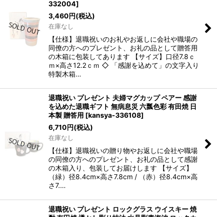
332004
]
3,460
円
(税込)
在庫なし
【仕様】退職祝いのお礼やお返しに会社や職場の
同僚の方へのプレゼント、お礼の品として贈答用
の木箱に包装してあります 【サイズ】口径7.8ｃ
ｍ×高さ12.2ｃｍ ◇ 「感謝を込めて」の文字入り
特製木箱…
退職祝い プレゼント 夫婦マグカップ ペアー 感謝
を込めた退職ギフト 無病息災 六瓢色彩 有田焼 日
本製 贈答用
[
kansya-336108
]
6,710
円
(税込)
在庫なし
【仕様】退職祝いの贈り物やお返しに会社や職場
の同僚の方へのプレゼント、お礼の品として感謝
の木箱入り、包装してお届けします 【サイズ】
（緑）径8.4cm×高さ7.8cm / （赤）径8.4cm×高
さ7.…
退職祝い プレゼント ロックグラス ウイスキー 焼