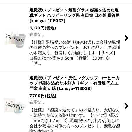
退職祝い プレゼント 焼酎グラス 感謝を込めた退
職ギフト ハッピーリング黒 有田焼 日本製 贈答用
[
kansya-106032
]
5,170
円
(税込)
在庫なし
【仕様】退職祝いの贈り物やお返しに会社や職場
の同僚の方へのプレゼント、お礼の品として感謝
の木箱入り、包装してお届けします 【サイズ】
口径9.7cm×高さ9.5cm 【容量】 300ml ◇
「感…
退職祝い プレゼント 男性 マグカップ コーヒーカ
ップ 感謝を込めた木箱入りギフト 有田焼 円左エ
門窯 南蛮人 緑
[
kansya-113039
]
7,700
円
(税込)
在庫なし
【仕様】「感謝を込めて」の木箱入り。大切な方
へ気持ちを伝える贈り物です。 【サイズ】径7.5
ｃｍ×高さ9.7ｃｍ ◇ 退職祝いのお礼やお返しに
会社や職場の同僚の方へのプレゼント。素敵な感
謝の木箱に入…