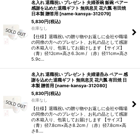
名入れ 退職祝い プレゼント 夫婦茶碗 飯碗 ペアー
感謝を込めた退職ギフト 無病息災 花六瓢 有田焼
日本製 贈答用
[
name-kansya-312079
]
5,830
円
(税込)
在庫なし
【仕様】退職祝いの贈り物やお返しに会社や職場
の同僚の方へのプレゼント、お礼の品として感謝
の木箱入り、包装してお届けします 【サイズ】
（青）径12cm×高さ6.3cm / （赤）径11cm×高さ
5.9c…
名入れ 退職祝い プレゼント 夫婦湯呑み ペアー 感
謝を込めた退職ギフト 無病息災 花六瓢 有田焼 日
本製 贈答用
[
name-kansya-312080
]
5,830
円
(税込)
在庫なし
【仕様】退職祝いの贈り物やお返しに会社や職場
の同僚の方へのプレゼント、お礼の品として感謝
の木箱入り、包装してお届けします 【サイズ】
（青）径7.8cm×高さ8.2cm / （赤）径7.8cm×高
さ8.…