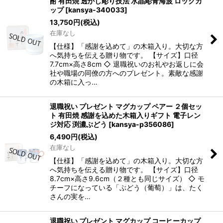
酎 有田焼 透かし彫り技法 水晶彫青海波 ロックカ
ップ
[
kansya-340033
]
13,750
円
(税込)
在庫なし
【仕様】「感謝を込めて」の木箱入り。大切な方
へ気持ちを伝える贈り物です。 【サイズ】口径
7.7cm×高さ8cm ◇ 退職祝いのお礼やお返しに会
社や職場の同僚の方へのプレゼント。素敵な感謝
の木箱に入っ…
退職祝い プレゼント マグカップ ペアー ２個セッ
ト 有田焼 感謝を込めた木箱入りギフト 電子レン
ジ対応 渕濃ぶどう
[
kansya-p356086
]
6,490
円
(税込)
在庫なし
【仕様】「感謝を込めて」の木箱入り。大切な方
へ気持ちを伝える贈り物です。 【サイズ】口径
8.7cm×高さ9.6cm（２種とも同じサイズ） ◇ モ
チーフになっている「ぶどう（葡萄）」は、たく
さんの実を…
退職祝い プレゼント マグカップ コーヒーカップ