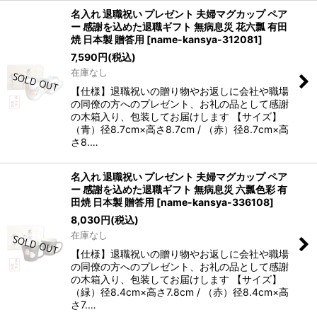
名入れ 退職祝い プレゼント 夫婦マグカップ ペア
ー 感謝を込めた退職ギフト 無病息災 花六瓢 有田
焼 日本製 贈答用
[
name-kansya-312081
]
7,590
円
(税込)
在庫なし
【仕様】退職祝いの贈り物やお返しに会社や職場
の同僚の方へのプレゼント、お礼の品として感謝
の木箱入り、包装してお届けします 【サイズ】
（青）径8.7cm×高さ8.7cm / （赤）径8.7cm×高
さ8.…
名入れ 退職祝い プレゼント 夫婦マグカップ ペア
ー 感謝を込めた退職ギフト 無病息災 六瓢色彩 有
田焼 日本製 贈答用
[
name-kansya-336108
]
8,030
円
(税込)
在庫なし
【仕様】退職祝いの贈り物やお返しに会社や職場
の同僚の方へのプレゼント、お礼の品として感謝
の木箱入り、包装してお届けします 【サイズ】
（緑）径8.4cm×高さ7.8cm / （赤）径8.4cm×高
さ7.…