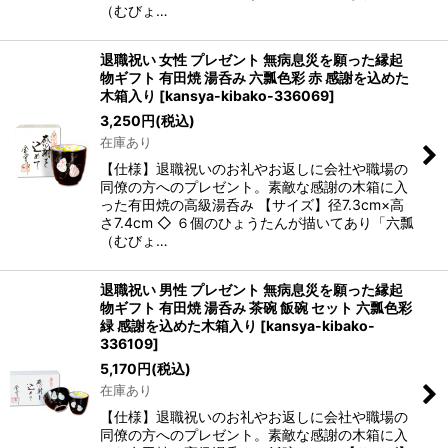
（むびょ…
退職祝い 女性 プレゼント 無病息災を願った縁起
物ギフト 有田焼 湯呑み 六瓢色彩 赤 感謝を込めた
木箱入り
[
kansya-kibako-336069
]
3,250
円
(税込)
在庫あり
【仕様】退職祝いのお礼やお返しに会社や職場の
同僚の方へのプレゼント。素敵な感謝の木箱に入
った有田焼の高級湯呑み 【サイズ】径7.3cm×高
さ7.4cm ◇ ６個のひょうたんが描いてあり「六瓢
（むびょ…
退職祝い 男性 プレゼント 無病息災を願った縁起
物ギフト 有田焼 湯呑み 茶碗 飯碗 セット 六瓢色彩
緑 感謝を込めた木箱入り
[
kansya-kibako-
336109
]
5,170
円
(税込)
在庫あり
【仕様】退職祝いのお礼やお返しに会社や職場の
同僚の方へのプレゼント。素敵な感謝の木箱に入