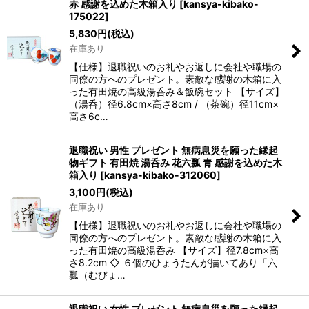
赤 感謝を込めた木箱入り
[
kansya-kibako-
175022
]
5,830
円
(税込)
在庫あり
【仕様】退職祝いのお礼やお返しに会社や職場の
同僚の方へのプレゼント。素敵な感謝の木箱に入
った有田焼の高級湯呑み＆飯碗セット 【サイズ】
（湯呑）径6.8cm×高さ8cm / （茶碗）径11cm×
高さ6c…
退職祝い 男性 プレゼント 無病息災を願った縁起
物ギフト 有田焼 湯呑み 花六瓢 青 感謝を込めた木
箱入り
[
kansya-kibako-312060
]
3,100
円
(税込)
在庫あり
【仕様】退職祝いのお礼やお返しに会社や職場の
同僚の方へのプレゼント。素敵な感謝の木箱に入
った有田焼の高級湯呑み 【サイズ】径7.8cm×高
さ8.2cm ◇ ６個のひょうたんが描いてあり「六
瓢（むびょ…
退職祝い 女性 プレゼント 無病息災を願った縁起