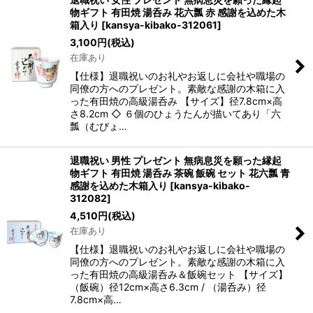
物ギフト 有田焼 湯呑み 花六瓢 赤 感謝を込めた木
箱入り
[
kansya-kibako-312061
]
3,100
円
(税込)
在庫あり
【仕様】退職祝いのお礼やお返しに会社や職場の
同僚の方へのプレゼント。素敵な感謝の木箱に入
った有田焼の高級湯呑み 【サイズ】径7.8cm×高
さ8.2cm ◇ ６個のひょうたんが描いてあり「六
瓢（むびょ…
退職祝い 男性 プレゼント 無病息災を願った縁起
物ギフト 有田焼 湯呑み 茶碗 飯碗 セット 花六瓢 青
感謝を込めた木箱入り
[
kansya-kibako-
312082
]
4,510
円
(税込)
在庫あり
【仕様】退職祝いのお礼やお返しに会社や職場の
同僚の方へのプレゼント。素敵な感謝の木箱に入
った有田焼の高級湯呑み＆飯碗セット 【サイズ】
（飯碗）径12cm×高さ6.3cm / （湯呑み）径
7.8cm×高…