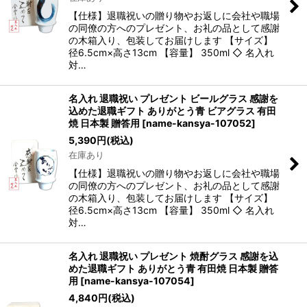
【仕様】退職祝いの贈り物やお返しに会社や職場
の同僚の方へのプレゼント、お礼の品として感謝
の木箱入り、包装してお届けします 【サイズ】
径6.5cm×高さ13cm 【容量】 350ml ◇ 名入れ
対…
名入れ 退職祝い プレゼント ビールグラス 感謝を
込めた退職ギフト ありがとう青 ビアグラス 有田
焼 日本製 贈答用
[
name-kansya-107052
]
5,390
円
(税込)
在庫あり
【仕様】退職祝いの贈り物やお返しに会社や職場
の同僚の方へのプレゼント、お礼の品として感謝
の木箱入り、包装してお届けします 【サイズ】
径6.5cm×高さ13cm 【容量】 350ml ◇ 名入れ
対…
名入れ 退職祝い プレゼント 焼酎グラス 感謝を込
めた退職ギフト ありがとう青 有田焼 日本製 贈答
用
[
name-kansya-107054
]
4,840
円
(税込)