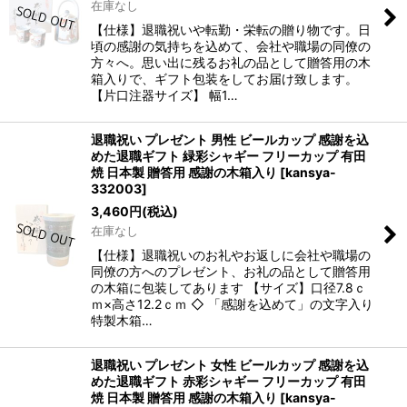
在庫なし
【仕様】退職祝いや転勤・栄転の贈り物です。日
頃の感謝の気持ちを込めて、会社や職場の同僚の
方々へ。思い出に残るお礼の品として贈答用の木
箱入りで、ギフト包装をしてお届け致します。
【片口注器サイズ】 幅1…
退職祝い プレゼント 男性 ビールカップ 感謝を込
めた退職ギフト 緑彩シャギー フリーカップ 有田
焼 日本製 贈答用 感謝の木箱入り
[
kansya-
332003
]
3,460
円
(税込)
在庫なし
【仕様】退職祝いのお礼やお返しに会社や職場の
同僚の方へのプレゼント、お礼の品として贈答用
の木箱に包装してあります 【サイズ】口径7.8ｃ
ｍ×高さ12.2ｃｍ ◇ 「感謝を込めて」の文字入り
特製木箱…
退職祝い プレゼント 女性 ビールカップ 感謝を込
めた退職ギフト 赤彩シャギー フリーカップ 有田
焼 日本製 贈答用 感謝の木箱入り
[
kansya-