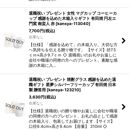
退職祝い プレゼント 女性 マグカップ コーヒーカ
ップ 感謝を込めた木箱入りギフト 有田焼 円左エ
門窯 南蛮人 赤
[
kansya-113040
]
7,700
円
(税込)
在庫なし
【仕様】「感謝を込めて」の木箱入り。大切な方
へ気持ちを伝える贈り物です。 【サイズ】径7.5
ｃｍ×高さ9.7ｃｍ ◇ 退職祝いのお礼やお返しに
会社や職場の同僚の方へのプレゼント。素敵な感
謝の木箱に入…
退職祝い プレゼント 焼酎グラス 感謝を込めた退
職ギフト 星夢シルバーフリーカップ 有田焼 日本
製 贈答用
[
kansya-123210
]
3,630
円
(税込)
在庫なし
【仕様】退職祝いの贈り物やお返しに会社や職場
の同僚の方へのプレゼント、お礼の品として感謝
の木箱入り、包装してお届けします 【サイズ】
口径9.4cm×高さ9.4cm 【容量】 310ml ◇