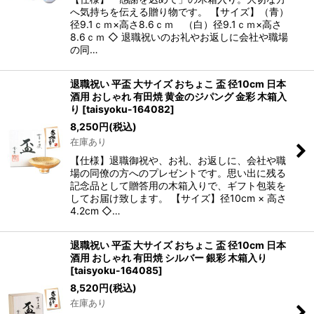
へ気持ちを伝える贈り物です。 【サイズ】（青）
径9.1ｃｍ×高さ8.6ｃｍ （白）径9.1ｃｍ×高さ
8.6ｃｍ ◇ 退職祝いのお礼やお返しに会社や職場
の同…
退職祝い 平盃 大サイズ おちょこ 盃 径10cm 日本
酒用 おしゃれ 有田焼 黄金のジパング 金彩 木箱入
り
[
taisyoku-164082
]
8,250
円
(税込)
在庫あり
【仕様】退職御祝や、お礼、お返しに、会社や職
場の同僚の方へのプレゼントです。思い出に残る
記念品として贈答用の木箱入りで、ギフト包装を
してお届け致します。 【サイズ】径10cm × 高さ
4.2cm ◇…
退職祝い 平盃 大サイズ おちょこ 盃 径10cm 日本
酒用 おしゃれ 有田焼 シルバー 銀彩 木箱入り
[
taisyoku-164085
]
8,520
円
(税込)
在庫あり