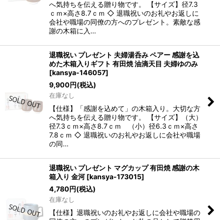
へ気持ちを伝える贈り物です。 【サイズ】径7.3
ｃｍ×高さ8.7ｃｍ ◇ 退職祝いのお礼やお返しに
会社や職場の同僚の方へのプレゼント。素敵な感
謝の木箱に入…
退職祝い プレゼント 夫婦湯呑み ペアー 感謝を込
めた木箱入りギフト 有田焼 油滴天目 夫婦ゆのみ
[
kansya-146057
]
9,900
円
(税込)
在庫なし
【仕様】「感謝を込めて」の木箱入り。大切な方
へ気持ちを伝える贈り物です。 【サイズ】（大）
径7.3ｃｍ×高さ8.7ｃｍ （小）径6.3ｃｍ×高さ
7.8ｃｍ ◇ 退職祝いのお礼やお返しに会社や職場
の同…
退職祝い プレゼント マグカップ 有田焼 感謝の木
箱入り 金河
[
kansya-173015
]
4,780
円
(税込)
在庫なし
【仕様】退職祝いのお礼やお返しに会社や職場の